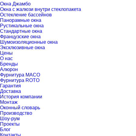
Окна Джамбо
Окна с жалюзи внутри стеклопакета
Остекление бассейнов
Панорамные окна
Рустикальные окна
Стандартные окна
Французские окна
Шумоизоляционные окна
Эксклюзивные окна
Цены
О нас
Бренды
Алюрон
Фурнитура MACO
Фурнитура ROTO
Гарантия
Доставка
История компании
Монтаж
Оконный словарь
Производство
Шоу-рум
Проекты
Блог
Контакты