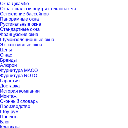
Окна Джамбо
Окна с жалюзи внутри стеклопакета
Остекление бассейнов
Панорамные окна
Рустикальные окна
Стандартные окна
Французские окна
Шумоизоляционные окна
Эксклюзивные окна
Цены
О нас
Бренды
Алюрон
Фурнитура MACO
Фурнитура ROTO
Гарантия
Доставка
История компании
Монтаж
Оконный словарь
Производство
Шоу-рум
Проекты
Блог
Контакты