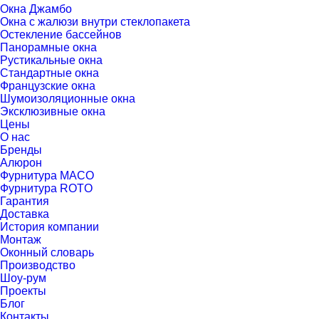
Окна Джамбо
Окна с жалюзи внутри стеклопакета
Остекление бассейнов
Панорамные окна
Рустикальные окна
Стандартные окна
Французские окна
Шумоизоляционные окна
Эксклюзивные окна
Цены
О нас
Бренды
Алюрон
Фурнитура MACO
Фурнитура ROTO
Гарантия
Доставка
История компании
Монтаж
Оконный словарь
Производство
Шоу-рум
Проекты
Блог
Контакты