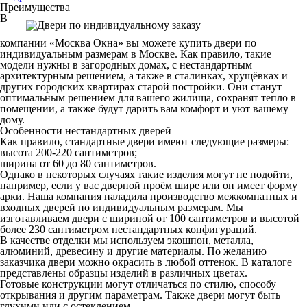
Преимущества
В
компании «Москва Окна» вы можете купить двери по
индивидуальным размерам в Москве. Как правило, такие
модели нужны в загородных домах, с нестандартным
архитектурным решением, а также в сталинках, хрущёвках и
других городских квартирах старой постройки. Они станут
оптимальным решением для вашего жилища, сохранят тепло в
помещении, а также будут дарить вам комфорт и уют вашему
дому.
Особенности нестандартных дверей
Как правило, стандартные двери имеют следующие размеры:
высота 200-220 сантиметров;
ширина от 60 до 80 сантиметров.
Однако в некоторых случаях такие изделия могут не подойти,
например, если у вас дверной проём шире или он имеет форму
арки. Наша компания наладила производство межкомнатных и
входных дверей по индивидуальным размерам. Мы
изготавливаем двери с шириной от 100 сантиметров и высотой
более 230 сантиметром нестандартных конфигураций.
В качестве отделки мы используем экошпон, металла,
алюминий, древесину и другие материалы. По желанию
заказчика двери можно окрасить в любой оттенок. В каталоге
представлены образцы изделий в различных цветах.
Готовые конструкции могут отличаться по стилю, способу
открывания и другим параметрам. Также двери могут быть
глухими или с остеклением.