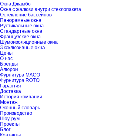
Окна Джамбо
Окна с жалюзи внутри стеклопакета
Остекление бассейнов
Панорамные окна
Рустикальные окна
Стандартные окна
Французские окна
Шумоизоляционные окна
Эксклюзивные окна
Цены
О нас
Бренды
Алюрон
Фурнитура MACO
Фурнитура ROTO
Гарантия
Доставка
История компании
Монтаж
Оконный словарь
Производство
Шоу-рум
Проекты
Блог
Контакты