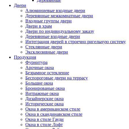
Деревянные
Двери
Алюминиевые входные двери
Деревянные межкомнатные двери
Входные группы двери
Двери в храм
Двери по индивидуальному заказу
Деревянные входные двери
Интеграция дверей в строечно ригельную систему
Стеклянные двери
Эксклюзивные двери
Продукция
Фурнитура
Арочные окна
Безрамное остекление
Беспороговые двери на террасу
Большие окна
Бронированые окна
Витражные окна
Дизайнерские окна
Исторические окна
Окна в американском стиле
Окна в скандинавском стиле
Окна в стиле Гауди
Окна в стиле Лофт