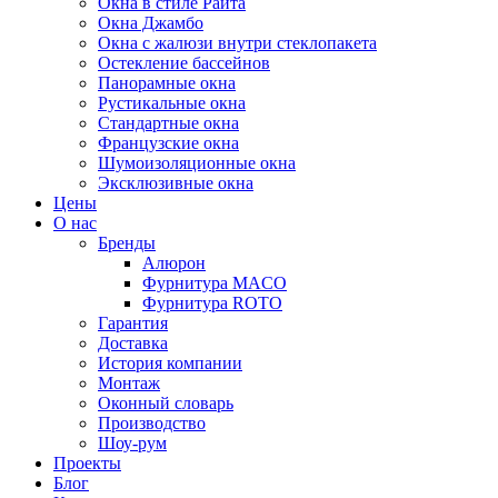
Окна в стиле Райта
Окна Джамбо
Окна с жалюзи внутри стеклопакета
Остекление бассейнов
Панорамные окна
Рустикальные окна
Стандартные окна
Французские окна
Шумоизоляционные окна
Эксклюзивные окна
Цены
О нас
Бренды
Алюрон
Фурнитура MACO
Фурнитура ROTO
Гарантия
Доставка
История компании
Монтаж
Оконный словарь
Производство
Шоу-рум
Проекты
Блог